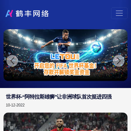
世界杯-“阿特拉斯雄狮”让非洲球队首次挺进四强
10-12-2022