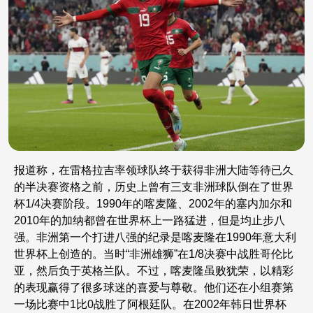
报道称，在雷格拉吉率领球队终于获得非洲大陆等待已久
的半决赛资格之前，历史上曾有三支非洲球队倒在了世界
杯1/4决赛阶段。1990年的喀麦隆、2002年的塞内加尔和
2010年的加纳都曾在世界杯上一路猛进，但是均止步八
强。非洲第一个打进八强的纪录是喀麦隆在1990年意大利
世界杯上创造的。当时“非洲雄狮”在1/8决赛中战胜哥伦比
亚，然后负于英格兰队。不过，喀麦隆虽败犹荣，以精彩
的表现赢得了很多球迷的喜爱与尊敬。他们还在小组赛第
一场比赛中1比0战胜了阿根廷队。在2002年韩日世界杯