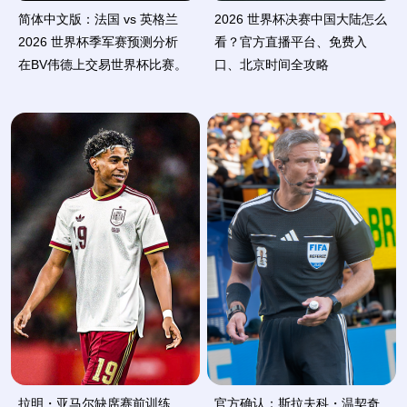
简体中文版：法国 vs 英格兰
2026 世界杯决赛中国大陆怎么
2026 世界杯季军赛预测分析
看？官方直播平台、免费入
在BV伟德上交易世界杯比赛。
口、北京时间全攻略
拉明・亚马尔缺席赛前训练
官方确认：斯拉夫科・温契奇