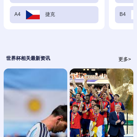
A4
捷克
B4
世界杯相关最新资讯
更多>